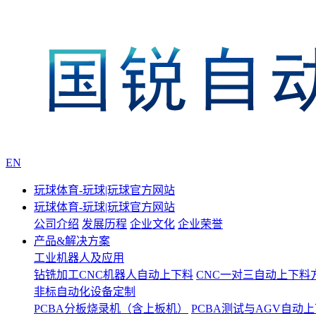
EN
玩球体育-玩球|玩球官方网站
玩球体育-玩球|玩球官方网站
公司介绍
发展历程
企业文化
企业荣誉
产品&解决方案
工业机器人及应用
钻铣加工CNC机器人自动上下料
CNC一对三自动上下料
非标自动化设备定制
PCBA分板烧录机（含上板机）
PCBA测试与AGV自动