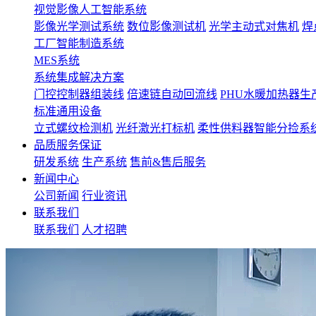
视觉影像人工智能系统
影像光学测试系统
数位影像测试机
光学主动式对焦机
焊
工厂智能制造系统
MES系统
系统集成解决方案
门控控制器组装线
倍速链自动回流线
PHU水暖加热器生
标准通用设备
立式螺纹检测机
光纤激光打标机
柔性供料器智能分捡系
品质服务保证
研发系统
生产系统
售前&售后服务
新闻中心
公司新闻
行业资讯
联系我们
联系我们
人才招聘