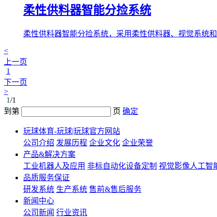
柔性供料器智能分捡系统
柔性供料器智能分捡系统，采用柔性供料器、视觉系统和
<
上一页
1
下一页
>
1
/1
到第
页
确定
玩球体育-玩球|玩球官方网站
公司介绍
发展历程
企业文化
企业荣誉
产品&解决方案
工业机器人及应用
非标自动化设备定制
视觉影像人工智
品质服务保证
研发系统
生产系统
售前&售后服务
新闻中心
公司新闻
行业资讯