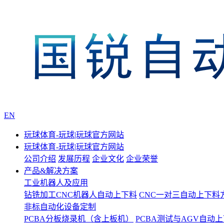
EN
玩球体育-玩球|玩球官方网站
玩球体育-玩球|玩球官方网站
公司介绍
发展历程
企业文化
企业荣誉
产品&解决方案
工业机器人及应用
钻铣加工CNC机器人自动上下料
CNC一对三自动上下料
非标自动化设备定制
PCBA分板烧录机（含上板机）
PCBA测试与AGV自动