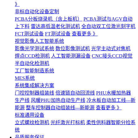
》
非标自动化设备定制
PCBA分板烧录机（含上板机）
PCBA测试与AGV自动
上下料
雷达高低温老化测试机
全自动双工位激光刻字机
FCT测试设备
FT测试设备
查看更多 》
视觉影像人工智能系统
影像光学测试系统
数位影像测试机
光学主动式对焦机
焊点CCD检测机
人工智能测漏设备
CNC接头CCD视觉
半自动化检测机
工厂智能制造系统
MES系统
系统集成解决方案
门控控制器组装线
倍速链自动回流线
PHU水暖加热器
生产线
风暖PHU加热自动生产线
冷水板自动加工线---新
能源
整车控制器自动组装线---新能源
查看更多 》
标准通用设备
立式螺纹检测机
光纤激光打标机
柔性供料器智能分捡系
统
品质服务保证