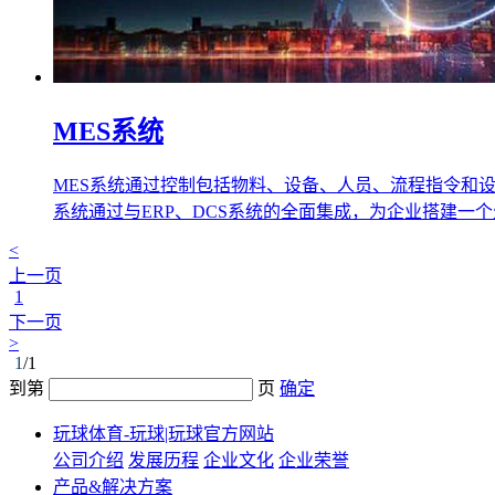
MES系统
MES系统通过控制包括物料、设备、人员、流程指令和
系统通过与ERP、DCS系统的全面集成，为企业搭建一
<
上一页
1
下一页
>
1
/1
到第
页
确定
玩球体育-玩球|玩球官方网站
公司介绍
发展历程
企业文化
企业荣誉
产品&解决方案