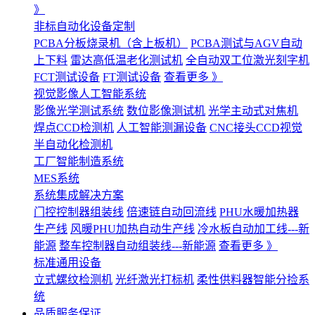
》
非标自动化设备定制
PCBA分板烧录机（含上板机）
PCBA测试与AGV自动
上下料
雷达高低温老化测试机
全自动双工位激光刻字机
FCT测试设备
FT测试设备
查看更多 》
视觉影像人工智能系统
影像光学测试系统
数位影像测试机
光学主动式对焦机
焊点CCD检测机
人工智能测漏设备
CNC接头CCD视觉
半自动化检测机
工厂智能制造系统
MES系统
系统集成解决方案
门控控制器组装线
倍速链自动回流线
PHU水暖加热器
生产线
风暖PHU加热自动生产线
冷水板自动加工线---新
能源
整车控制器自动组装线---新能源
查看更多 》
标准通用设备
立式螺纹检测机
光纤激光打标机
柔性供料器智能分捡系
统
品质服务保证