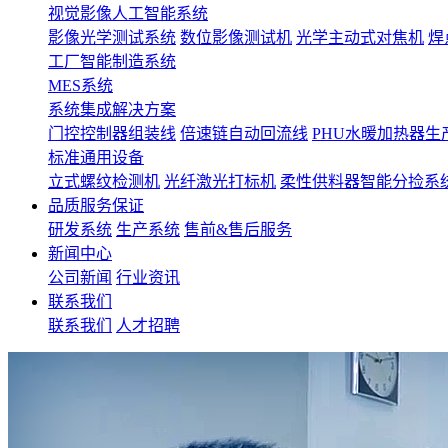
视觉影像人工智能系统
影像光学测试系统
数位影像测试机
光学主动式对焦机
焊
工厂智能制造系统
MES系统
系统集成解决方案
门控控制器组装线
倍速链自动回流线
PHU水暖加热器生
标准通用设备
立式螺纹检测机
光纤激光打标机
柔性供料器智能分捡系
品质服务保证
研发系统
生产系统
售前&售后服务
新闻中心
公司新闻
行业资讯
联系我们
联系我们
人才招聘